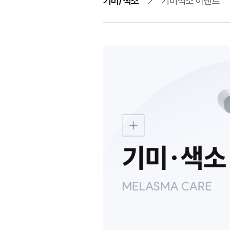
기미/색소
기미색소 이벤트