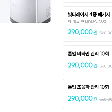
빛타레이저 4종 패키지
피코토닝,루비토닝,IPL,CO2
290,000
원
560,0
톤업 비타민 관리 10회
290,000
원
560,0
톤업 초음파 관리 10회
290,000
원
560,0