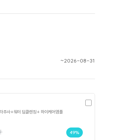
~2026-08-31
렐라주사+워터 딥클렌징+ 하이케어앰플
원
49%