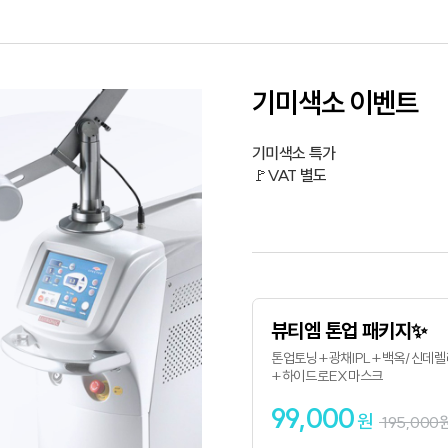
기미색소 이벤트
기미색소 특가
🚩VAT 별도
뷰티엠 톤업 패키지✨
톤업토닝+광채IPL+백옥/신데
+하이드로EX마스크
99,000
원
195,000