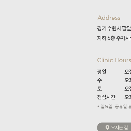
Address
경기 수원시 팔달
지하 6층 주차시
Clinic Hour
평일

오전
수

오후
토

오전
점심시간
오후
* 일요일, 공휴일 
오시는 길