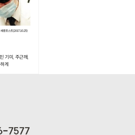
민 기미, 주근깨,
꼼하게
6-7577