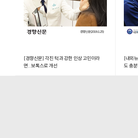
[경향신문] 각진 턱과 강한 인상 고민이라
[내외뉴
면...보톡스로 개선
도 충분