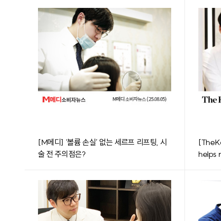
[M메디] ‘볼륨 손실’ 없는 세르프 리프팅, 시
[TheKo
술 전 주의점은?
helps r