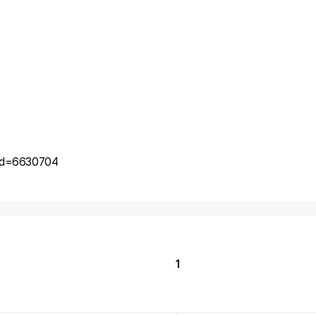
t_id=6630704
1