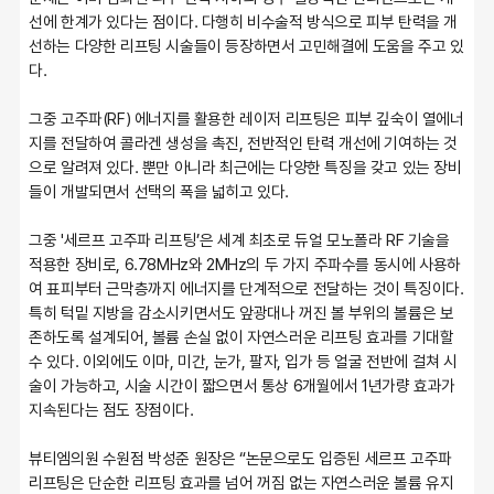
선에 한계가 있다는 점이다. 다행히 비수술적 방식으로 피부 탄력을 개
선하는 다양한 리프팅 시술들이 등장하면서 고민해결에 도움을 주고 있
다.
그중 고주파(RF) 에너지를 활용한 레이저 리프팅은 피부 깊숙이 열에너
지를 전달하여 콜라겐 생성을 촉진, 전반적인 탄력 개선에 기여하는 것
으로 알려져 있다. 뿐만 아니라 최근에는 다양한 특징을 갖고 있는 장비
들이 개발되면서 선택의 폭을 넓히고 있다.
그중 '세르프 고주파 리프팅’은 세계 최초로 듀얼 모노폴라 RF 기술을 
적용한 장비로, 6.78MHz와 2MHz의 두 가지 주파수를 동시에 사용하
여 표피부터 근막층까지 에너지를 단계적으로 전달하는 것이 특징이다. 
특히 턱밑 지방을 감소시키면서도 앞광대나 꺼진 볼 부위의 볼륨은 보
존하도록 설계되어, 볼륨 손실 없이 자연스러운 리프팅 효과를 기대할 
수 있다. 이외에도 이마, 미간, 눈가, 팔자, 입가 등 얼굴 전반에 걸쳐 시
술이 가능하고, 시술 시간이 짧으면서 통상 6개월에서 1년가량 효과가 
지속된다는 점도 장점이다.
뷰티엠의원 수원점 박성준 원장은 “논문으로도 입증된 세르프 고주파 
리프팅은 단순한 리프팅 효과를 넘어 꺼짐 없는 자연스러운 볼륨 유지