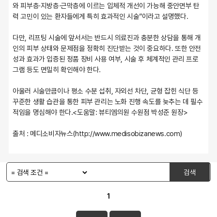
와 피부층·지방층·근막층에 이르는 입체적 개선이 가능해 중안면부 탄
력 고민이 있는 환자들에게 특히 효과적인 시술”이라고 설명했다.
다만, 리프팅 시술에 앞서서는 반드시 의료진과 충분한 상담을 통해 개
인의 피부 상태와 문제점을 정확히 진단받는 것이 중요하다. 또한 안전
성과 효과가 입증된 정품 장비 사용 여부, 시술 후 체계적인 관리 프로
그램 등도 면밀히 확인해야 한다.
아울러 시술만큼이나 평소 수분 섭취, 자외선 차단, 균형 잡힌 식단 등 
꾸준한 생활 습관을 통한 피부 관리는 노화 진행 속도를 늦추는 데 필수
적임을 명심해야 한다.<도움말: 뷰티엠의원 수원점 박성준 원장>
출처 : 메디소비자뉴스(http://www.medisobizanews.com)
검색
1