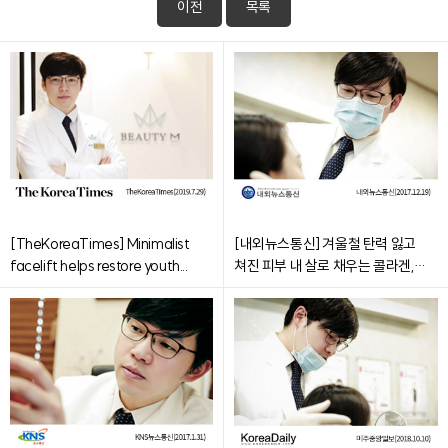
이전
목록
[TheKoreaTimes] Minimalist
[내외뉴스통신] 겨울철 탄력 잃고
facelift helps restore youth...
쳐진 피부 내 살로 채우는 콜라겐,
스컬트라